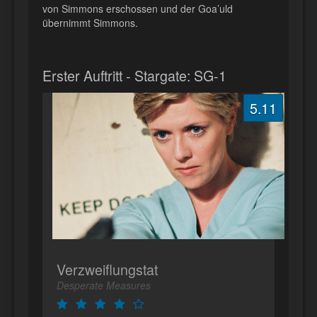
von Simmons erschossen und der Goa’uld
übernimmt Simmons.
Erster Auftritt - Stargate: SG-1
5.11
Verzweiflungstat
Desperate Measures