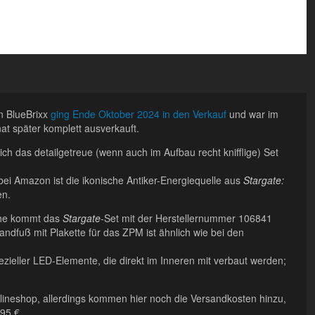
 BlueBrixx
ging Ende Oktober 2024 in den Verkauf
und war im
at später komplett ausverkauft.
sich das detailgetreue (wenn auch im Aufbau recht knifflige) Set
ei Amazon ist die ikonische Antiker-Energiequelle aus
Stargate:
en.
öhe kommt das
Stargate
-Set mit der Herstellernummer 106841
andfuß mit Plakette für das ZPM ist ähnlich wie bei den
ezieller LED-Elemente, die direkt im Inneren mit verbaut werden;
Onlineshop, allerdings kommen hier noch die Versandkosten hinzu,
95 €.