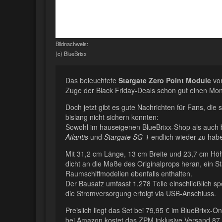
Bildnachweis:
(c) BlueBrixx
Das beleuchtete
Stargate Zero Point Module
von
Zuge der Black Friday-Deals schon gut einen Mon
Doch jetzt gibt es gute Nachrichten für Fans, die 
bislang nicht sichern konnten:
Sowohl im hauseigenen BlueBrixx-Shop als auch b
Atlantis
und
Stargate SG-1
endlich wieder zu hab
Mit 31,2 cm Länge, 13 cm Breite und 23,7 cm H
dicht an die Maße des Originalprops heran, ein St
Raumschiffmodellen ebenfalls enthalten.
Der Bausatz umfasst 1.278 Teile einschließlich sp
die Stromversorgung erfolgt via USB-Anschluss.
Preislich liegt das Set bei 79,95 € im BlueBrixx-
bei Amazon kostet das ZPM inklusive Versand 87,