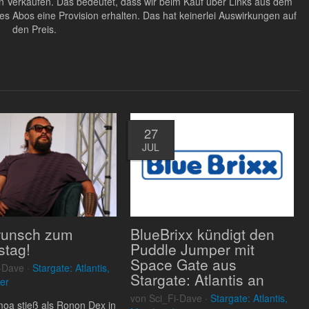
ten Verkäufen. Das bedeutet, dass wir beim Kauf über Links aus dem
Abos eine Provision erhalten. Das hat keinerlei Auswirkungen auf
den Preis.
27
JUL
wunsch zum
BlueBrixx kündigt den
stag!
Puddle Jumper mit
Space Gate aus
-Dave ·
Stargate: Atlantis,
Stargate: Atlantis an
er
von Sci_Fi-Dave ·
Stargate: Atlantis,
oa stieß als Ronon Dex in