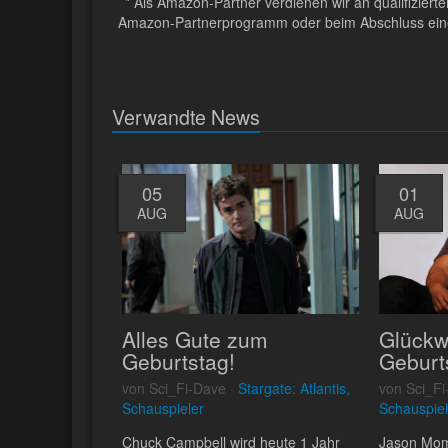
* Als Amazon-Partner verdienen wir an qualifizier
Amazon-Partnerprogramm oder beim Abschluss eines 
Verwandte News
05
01
AUG
AUG
Alles Gute zum
Glück
Geburtstag!
Geburt
von Sci_Fi-Dave ·
Stargate: Atlantis,
von Sci_Fi
Schauspieler
Schauspiel
Chuck Campbell wird heute 1 Jahr
Jason Mom