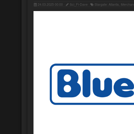
24.03.2025 00:00 ·
Sci_Fi-Dave ·
Stargate: Atlantis, Merchan