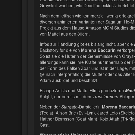
Grayskull wachen, wie Deadline exklusiv berichtet
Nach dem kritisch wie kommerziell wenig erfolgrei
diversen animierten Varianten der Saga um He-Ma
Projekt aus dem Hause Amazon MGM Studios die n
von Mattel aus den 80ern.
Infos zur Handlung gibt es bislang nicht, aber die
Backstory für die von
Morena Baccarin
verkörper
So ist sie die Hüterin der Geheimnisse von Grays
allerdings kann sie ihre Kräfte nur innerhalb der
der Form des Falken Zoar und ist in der Lage, mit
(je nach Interpretation) die Mutter oder das Alter
Adam ausbildet und beschützt.
Escape Artists und Mattel Films produzieren
Mast
Knight, der bereits mit dem
Transformers
-Ablege
Neben der
Stargate
-Darstellerin
Morena Baccari
(Teela), Alison Brie (Evil-Lyn), Jared Leto (Skele
Hafthor Bjornsson (Goat Man), Kojo Attah (Tri-K
Cast.
Masters of the Universe
soll im Juni 2026 in den