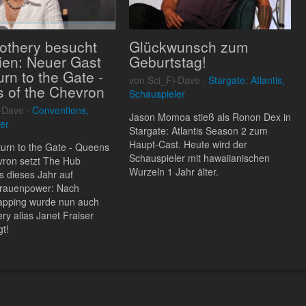
Rothery besucht
Glückwunsch zum
lien: Neuer Gast
Geburtstag!
urn to the Gate -
von Sci_Fi-Dave ·
Stargate: Atlantis,
 of the Chevron
Schauspieler
-Dave ·
Conventions,
Jason Momoa stieß als Ronon Dex in
er
Stargate: Atlantis Season 2 zum
Haupt-Cast. Heute wird der
turn to the Gate - Queens
Schauspieler mit hawaiianischen
vron setzt The Hub
Wurzeln 1 Jahr älter.
s dieses Jahr auf
Frauenpower: Nach
pping wurde nun auch
ry alias Janet Fraiser
t!