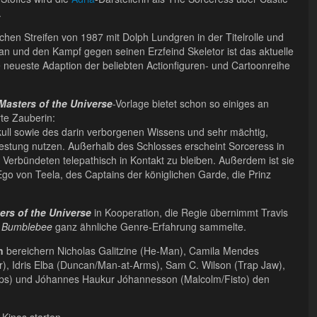
.
chen Streifen von 1987 mit Dolph Lundgren in der Titelrolle und
n und den Kampf gegen seinen Erzfeind Skeletor ist das aktuelle
eueste Adaption der beliebten Actionfiguren- und Cartoonreihe
Masters of the Universe
-Vorlage bietet schon so einiges an
te Zauberin:
kull sowie des darin verborgenen Wissens und sehr mächtig,
 Festung nutzen. Außerhalb des Schlosses erscheint Sorceress in
 Verbündeten telepathisch in Kontakt zu bleiben. Außerdem ist sie
 Ego von Teela, des Captains der königlichen Garde, die Prinz
ers of the Universe
in Kooperation, die Regie übernimmt Travis
r
Bumblebee
ganz ähnliche Genre-Erfahrung sammelte.
n
bereichern Nicholas Galitzine (He-Man), Camila Mendes
tor), Idris Elba (Duncan/Man-at-Arms), Sam C. Wilson (Trap Jaw),
lops) und Jóhannes Haukur Jóhannesson (Malcolm/Fisto) den
 Kinos starten.