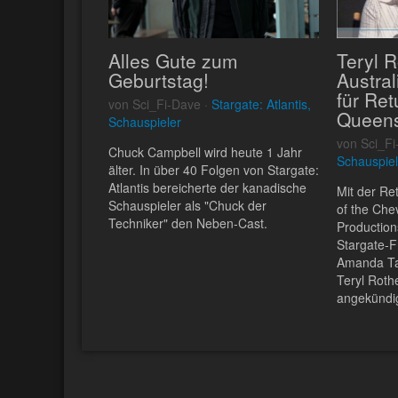
Alles Gute zum
Teryl 
Geburtstag!
Austra
für Ret
von Sci_Fi-Dave ·
Stargate: Atlantis,
Queens
Schauspieler
von Sci_Fi
Chuck Campbell wird heute 1 Jahr
Schauspiel
älter. In über 40 Folgen von Stargate:
Atlantis bereicherte der kanadische
Mit der Re
Schauspieler als "Chuck der
of the Che
Techniker" den Neben-Cast.
Production
Stargate-
Amanda Ta
Teryl Rothe
angekündig