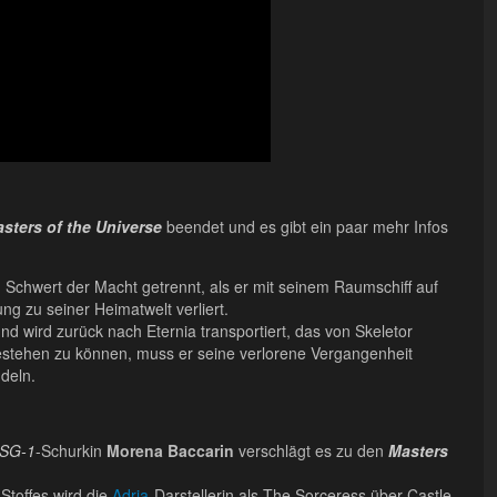
sters of the Universe
beendet und es gibt ein paar mehr Infos
Schwert der Macht getrennt, als er mit seinem Raumschiff auf
g zu seiner Heimatwelt verliert.
nd wird zurück nach Eternia transportiert, das von Skeletor
stehen zu können, muss er seine verlorene Vergangenheit
deln.
 SG-1
-Schurkin
Morena Baccarin
verschlägt es zu den
Masters
Stoffes wird die
Adria
-Darstellerin als The Sorceress über Castle