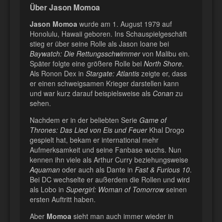
Über Jason Momoa
Jason Momoa
wurde am 1. August 1979 auf
Honolulu, Hawaii geboren. Ins Schauspielgeschäft
stieg er über seine Rolle als Jason Ioane bei
Baywatch: Die Rettungsschwimmer
von Malibu ein.
Später folgte eine größere Rolle bei
North Shore
.
Als Ronon Dex in
Stargate: Atlantis
zeigte er, dass
er einen schweigsamen Krieger darstellen kann
und war kurz darauf beispielsweise als
Conan
zu
sehen.
Nachdem er in der beliebten Serie
Game of
Thrones: Das Lied von Eis und Feuer
Khal Drogo
gespielt hat, bekam er international mehr
Aufmerksamkeit und seine Fanbase wuchs. Nun
kennen ihn viele als Arthur Curry beziehungsweise
Aquaman
oder auch als Dante in
Fast & Furious 10
.
Bei DC wechselte er außerdem die Rollen und wird
als Lobo in
Supergirl: Woman of Tomorrow
seinen
ersten Auftritt haben.
Aber
Momoa
sieht man auch immer wieder in