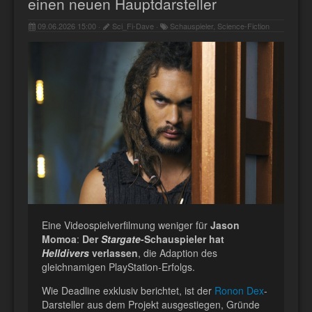
einen neuen Hauptdarsteller
09.06.2026 15:00 ·
Sci_Fi-Dave ·
Schauspieler, Science-Fiction
Eine Videospielverfilmung weniger für
Jason
Momoa
:
Der
Stargate
-Schauspieler hat
Helldivers
verlassen
, die Adaption des
gleichnamigen PlayStation-Erfolgs.
Wie Deadline exklusiv berichtet, ist der
Ronon Dex
-
Darsteller aus dem Projekt ausgestiegen, Gründe