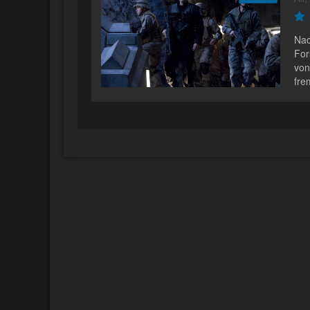
Nac
For
von
fre