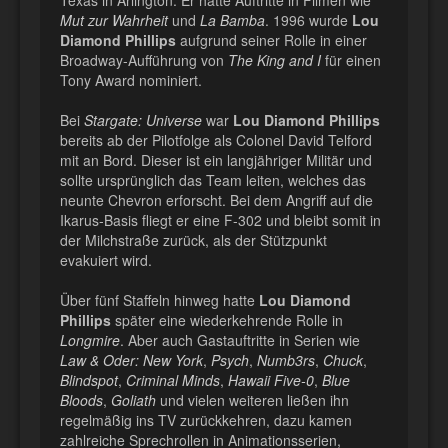
Mut zur Wahrheit
und
La Bamba
. 1996 wurde
Lou
Diamond Phillips
aufgrund seiner Rolle in einer
Broadway-Aufführung von
The King and I
für einen
Tony Award nominiert.
Bei
Stargate: Universe
war
Lou Diamond Phillips
bereits ab der Pilotfolge als Colonel David Telford
mit an Bord. Dieser ist ein langjähriger Militär und
sollte ursprünglich das Team leiten, welches das
neunte Chevron erforscht. Bei dem Angriff auf die
Ikarus-Basis fliegt er eine F-302 und bleibt somit in
der Milchstraße zurück, als der Stützpunkt
evakuiert wird.
Über fünf Staffeln hinweg hatte
Lou Diamond
Phillips
später eine wiederkehrende Rolle in
Longmire
. Aber auch Gastauftritte in Serien wie
Law & Oder: New York
,
Psych
,
Numb3rs
,
Chuck
,
Blindspot
,
Criminal Minds
,
Hawaii Five-0
,
Blue
Bloods
,
Goliath
und vielen weiteren ließen ihn
regelmäßig ins TV zurückkehren, dazu kamen
zahlreiche Sprechrollen in Animationsserien,