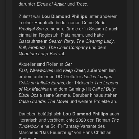
darunter
Elena of Avalor
und
Trese
.
Zuletzt war
Lou Diamond Phillips
unter anderem
in einer Hauptrolle in der neuen Crime-Serie
Prodigal Son
zu sehen, für die er in Season 2 auch
einmal im Regiestuhl Platz nahm, und hatte
Gastauftritte in
Search Party
,
The Cleaning Lady
,
Bull
,
Firebuds
,
The Chair Company
und dem
Quantum Leap
-Revival.
Aktueller sind Rollen in
Get
Fast
,
Werewolves
und
Keep Quiet
, außerdem lieh
er dem animierten DC-Dreiteiler
Justice League:
Crisis on Infinite Earths
, der Trickserie
The Legend
of Vox Machina
und dem Gaming-Hit
Call of Duty:
Black Ops 6
seine Stimme. Darüber hinaus stehen
Casa Grande: The Movie
und weitere Projekte an.
Daneben betätigt sich
Lou Diamond Phillips
auch
literarisch und veröffentlichte 2020 den Roman
The
Tinderbox
, eine Sci-Fi-Fantasy-Variante des
Märchens "Das Feuerzeug" von Hans Christian
Andersen.